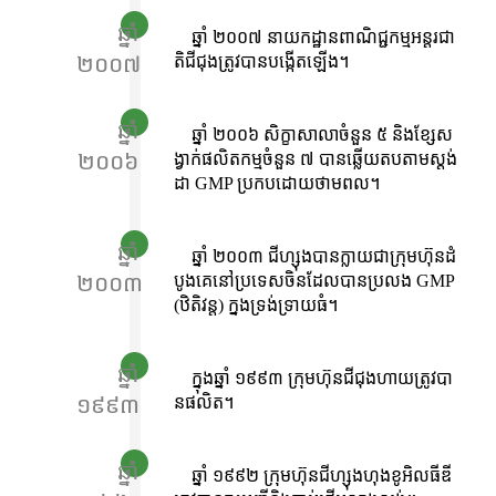
ឆ្នាំ
ឆ្នាំ ២០០៧ នាយកដ្ឋានពាណិជ្ជកម្មអន្ដរជា
២០០៧
តិជីជុងត្រូវបានបង្កើតឡើង។
ឆ្នាំ
ឆ្នាំ ២០០៦ សិក្ខាសាលាចំនួន ៥ និងខ្សែស
២០០៦
ង្វាក់ផលិតកម្មចំនួន ៧ បានឆ្លើយតបតាមស្តង់
ដា GMP ប្រកបដោយថាមពល។
ឆ្នាំ
ឆ្នាំ ២០០៣ ជីហ្សុងបានក្លាយជាក្រុមហ៊ុនដំ
២០០៣
បូងគេនៅប្រទេសចិនដែលបានប្រលង GMP
(ឋិតិវន្ត) ក្នុងទ្រង់ទ្រាយធំ។
ឆ្នាំ
ក្នុងឆ្នាំ ១៩៩៣ ក្រុមហ៊ុនជីជុងហាយត្រូវបា
១៩៩៣
នផលិត។
ឆ្នាំ
ឆ្នាំ ១៩៩២ ក្រុមហ៊ុនជីហ្សុងហុងខូអិលធីឌី