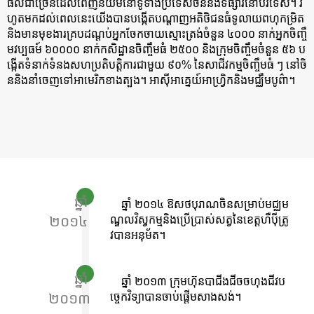
ផលជាច្រើនដែលពេញនិយមនៅទូទាំងប្រទេសចិននិងទីផ្សារនៅបរទេស។ រ
ហូតមកដល់ពេលនេះយើងបានបង្កើតបណ្តាញអតិថិជនធំទូលាយពហុកម្រិត
និងមានមុខងារគ្របដណ្តប់អ្នកចែកចាយស្មោះត្រង់ចំនួន ៤០០០ នាក់អ្នកចិញ្ចឹ
មវប្បធម៍ ៦០០០០ នាក់កសិដ្ឋានចិញ្ចឹមធំ ២៥០០ និងក្រុមចិញ្ចឹមចំនួន ៥៦ ប
ង្កើតទំនាក់ទំនងសហប្រតិបត្តិការជាមួយ ៩០% នៃសាជីវកម្មចិញ្ចឹមធំ ៗ នៅចិ
ននិងនាំចេញទៅអាមេរិកខាងត្បូង។ អាស៊ីអាគ្នេយ៍អាហ្វ្រិកនិងមជ្ឈឹមបូព៌ា។
ឆ្នាំ
ឆ្នាំ ២០១៤ ឱសថបុរាណចិនសម្រាប់មជ្ឈម
២០១៤
ណ្ឌលវិស្វកម្មនិងប្រើប្រាស់សត្វនៃខេត្តហឺប៉ីត្រូ
វបានអនុម័ត។
ឆ្នាំ
ឆ្នាំ ២០១៣ ក្រុមហ៊ុនបាជីងជីចចហុងជីវប
២០១៣
ច្ចេកវិទ្យាបានចាប់ផ្តើមសាងសង់។