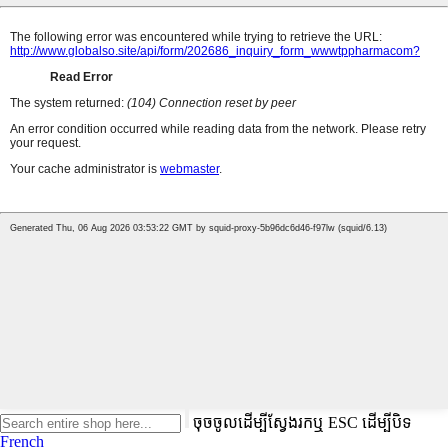
ចុចចូលដើម្បីស្វែងរកឬ ESC ដើម្បីបិទ
French