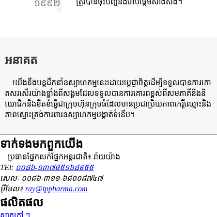
១៩៩២
ត្រូវបានចុះបញ្ជីនិងចាប់ផ្តើមសាងសង់។
អនាគត
យើងនឹងបន្តដឹកនាំឧស្សាហកម្មនេះដោយប្តេជ្ញាចិត្តដើម្បីទទួលបានការកោ
តសរសើរយ៉ាងខ្លាំងពីសង្គមដែលទទួលបានការគោរពខ្ពស់ពីសមភាគីនិងនិ
យោជិកនិងខិតខំធ្វើជាក្រុមហ៊ុនក្រុមធំដែលមានប្រជាប្រិយភាពកេរ្តិ៍ឈ្មោះនិង
ភាពស្មោះត្រង់ការពារឧស្សាហកម្មបង្កាត់ទំនើប។
ទាក់ទង​មក​ពួក​យើង
ប្រធានផ្នែកលក់ផ្នែកអន្ដរជាតិ៖ រ៉ាយយ៉ាង
TEl:
០០៨៦-១៣៧៨៥១៦៨៩៥៥
សេលៈ ០០៨៦-៣១១-៦៨០០៨៧៤៧
អ៊ីមែល៖
ray@tppharma.com
ផលិតផល
ស្លាកក្តៅ ៗ