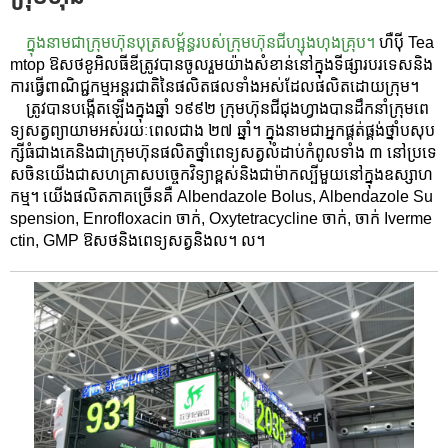
ក្នុងនាមជាក្រុមហ៊ុនបុត្រសម្ព័ន្ធរបស់ក្រុមហ៊ុនជីហ្សុងហុងគ្រុប។
ហឺប៉ី Tea
mtop ឱសថខូអិលធីឌីត្រូវបានចូលរួមយ៉ាងសំខាន់នៅក្នុងទីផ្សារបរទេសនិង
ការធ្វើពាណិជ្ជកម្មអន្តរជាតិនៃផលិតផលទាំងអស់ដែលផលិតដោយក្រុម។
ត្រូវបានបង្កើតឡើងក្នុងឆ្នាំ ១៩៩២ ក្រុមហ៊ុនជីជុងហ្វាងបានដឹកនាំក្រុមពេ
ទ្យសត្វ
ព្យាយាមអស់រយៈពេលជាង ២៧ ឆ្នាំ។ ក្នុងនាមជាអ្នកផ្គត់ផ្គង់ថ្នាំបសុប
ក្សីធំជាងគេនិងជាក្រុមហ៊ុនផលិតថ្នាំពេទ្យសត្វលំដាប់កំពូលទាំង ៣ នៅប្រទេ
សចិនយើងជាសហគ្រាសបច្ចេកវិទ្យាខ្ពស់និងជាម៉ាកល្បីមួយនៅក្នុងឧស្សាហ
កម្ម។ យើងផលិតភាគច្រើនគឺ Albendazole Bolus, Albendazole Su
spension, Enrofloxacin ចាក់, Oxytetracycline ចាក់, ចាក់ Iverme
ctin, GMP ឱសថនិងពេទ្យសត្វនិងល។ ល។