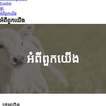
English
ផ្ទះ
អំពី​ពួក​យើង
អំពី​ពួក​យើង
អំពី​ពួក​យើង
ក្រុមហ៊ុន