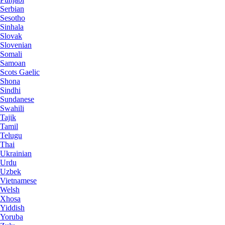
Serbian
Sesotho
Sinhala
Slovak
Slovenian
Somali
Samoan
Scots Gaelic
Shona
Sindhi
Sundanese
Swahili
Tajik
Tamil
Telugu
Thai
Ukrainian
Urdu
Uzbek
Vietnamese
Welsh
Xhosa
Yiddish
Yoruba