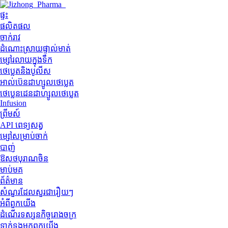
ផ្ទះ
ផលិតផល
ចាក់រាវ
ដំណោះស្រាយផ្ទាល់មាត់
ម្សៅរលាយក្នុងទឹក
ថេប្លេតនិងបូលីស
អាល់ប៊េនដាហ្សូលថេប្លេត
ថេប្លេនដេនដាហ្សូលថេប្លេត
Infusion
ព្រីមស៍
API ពេទ្យសត្វ
ម្សៅសម្រាប់ចាក់
បាញ់
ឱសថបុរាណចិន
មាប់មគ
ព័ត៌មាន
សំណួរដែលសួរជារឿយៗ
អំពី​ពួក​យើង
ដំណើរទស្សនកិច្ចរោងចក្រ
ទាក់ទង​មក​ពួក​យើង