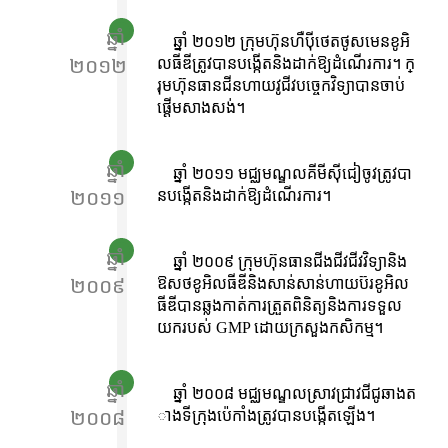
ឆ្នាំ
ឆ្នាំ ២០១២ ក្រុមហ៊ុនហឺប៉ីថេតថូសមេនខូអិ
២០១២
លធីឌីត្រូវបានបង្កើតនិងដាក់ឱ្យដំណើរការ។ ក្
រុមហ៊ុនធានជីនហាយវូជីវបច្ចេកវិទ្យាបានចាប់
ផ្តើមសាងសង់។
ឆ្នាំ
ឆ្នាំ ២០១១ មជ្ឈមណ្ឌលគីមីស៊ីជៀចូវត្រូវបា
២០១១
នបង្កើតនិងដាក់ឱ្យដំណើរការ។
ឆ្នាំ
ឆ្នាំ ២០០៩ ក្រុមហ៊ុនធានជីងជីវជីវវិទ្យានិង
២០០៩
ឱសថខូអិលធីឌីនិងសាន់សាន់ហាយប៊រខូអិល
ធីឌីបានឆ្លងកាត់ការត្រួតពិនិត្យនិងការទទួល
យករបស់ GMP ដោយក្រសួងកសិកម្ម។
ឆ្នាំ
ឆ្នាំ ២០០៨ មជ្ឈមណ្ឌលស្រាវជ្រាវជីជូឆាងត
២០០៨
ាងទីក្រុងប៉េកាំងត្រូវបានបង្កើតឡើង។