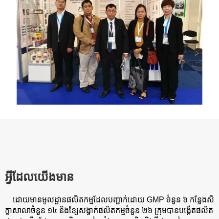
អ្វីដែលយើងមាន
ដោយមានមូលដ្ឋានផលិតកម្មដែលបញ្ជាក់ដោយ GMP ចំនួន ៦ កន្លែងសិ
ក្ខាសាលាចំនួន ១៤ និងខ្សែសង្វាក់ផលិតកម្មចំនួន ២៦ ក្រុមបានបង្កើតផលិត