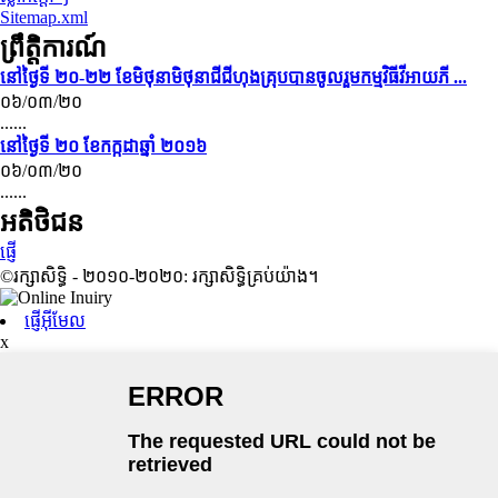
Sitemap.xml
ព្រឹត្តិការណ៍
នៅថ្ងៃទី ២០-២២ ខែមិថុនាមិថុនាជីជីហុងគ្រុបបានចូលរួមកម្មវិធីវីអាយភី ...
០៦/០៣/២០
......
នៅថ្ងៃទី ២០ ខែកក្កដាឆ្នាំ ២០១៦
០៦/០៣/២០
......
អតិថិជន
ផ្ញើ
©រក្សាសិទ្ធិ - ២០១០-២០២០: រក្សាសិទ្ធិគ្រប់យ៉ាង។
ផ្ញើអ៊ីមែល
x